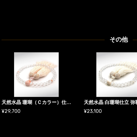
その他
天然水晶 珊瑚（Ｃカラー）仕立 弥勒房
天然水晶 白珊瑚仕立 弥
¥29,700
¥23,100