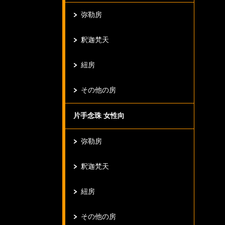
弥勒房
釈迦梵天
紐房
その他の房
片手念珠 女性向
弥勒房
釈迦梵天
紐房
その他の房