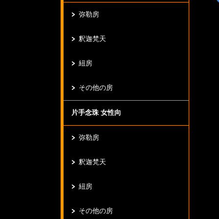
弥勒房
釈迦梵天
紐房
その他の房
片手念珠 女性向
弥勒房
釈迦梵天
紐房
その他の房