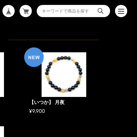
）
【いつか】 月夜
¥9,900