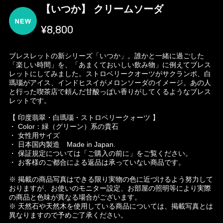
【いつか】 クリームソーダ
¥8,800
ブレスレットの新シリーズ「いつか」。誰かと一緒に過ごした
「楽しい時間」を、「あまくておいしい飲み物」に例えてブレス
レットにしてみました。ストロベリークオーツがサクランボ、白
瑪瑙がアイス、インドヒスイがメロンソーダのイメージ。あの人
と行った喫茶店で頼んだ甘酸っぱい香りがしてくるようなブレス
レットです。
【 印度翡翠・白瑪瑙・ストロベリークォーツ 】
・ Color：緑（グリーン）系の貴石
・ 女性用サイズ
・ 日本国内製造 Made in Japan.
・ 保証規定については「ご購入の前に」をご覧ください。
・ お客様のご都合による返品は承っていない商品です。
※ 掲載の商品写真はできる限り実物の色に近づけるよう努力して
おりますが、お使いのモニター設定、お部屋の照明等により実際
の商品と色味が異なる場合がございます。
※ 天然石や天然木を使用している商品については、掲載写真とは
異なりますので予めご了承ください。