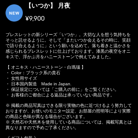
【いつか】 月夜
¥9,900
ブレスレットの新シリーズ「いつか」。大切な人を想う気持ちを
そっと託せるように。そして「またいつか会えるその時に、笑顔
で語り合えるように」という願いを込めて。落ち着きと温かさを
感じられるブレスレットに仕上げております。漆黒の夜空をオニ
キスで、浮かぶ月をハニーストーンで例えてみました。
【 オニキス・ハニーストーン・白瑪瑙 】
・ Color：ブラック系の貴石
・ 女性用サイズ
・ 日本国内製造 Made in Japan.
・ 保証規定については「ご購入の前に」をご覧ください。
・ お客様のご都合による返品は承っていない商品です。
※ 掲載の商品写真はできる限り実物の色に近づけるよう努力して
おりますが、お使いのモニター設定、お部屋の照明等により実際
の商品と色味が異なる場合がございます。
※ 天然石や天然木を使用している商品については、掲載写真とは
異なりますので予めご了承ください。
《 ギフト包装 》