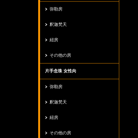
弥勒房
釈迦梵天
紐房
その他の房
片手念珠 女性向
弥勒房
釈迦梵天
紐房
その他の房