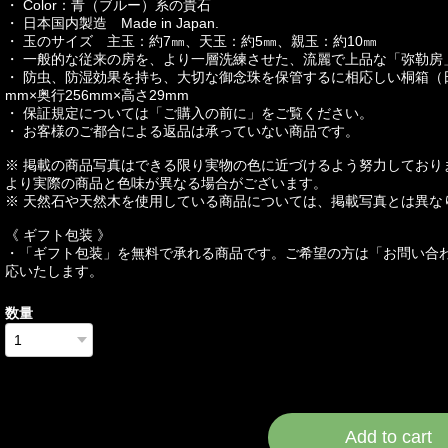
・ Color：青（ブルー）系の貴石
・ 日本国内製造 Made in Japan.
・ 玉のサイズ 主玉：約7㎜、天玉：約5㎜、親玉：約10㎜
・ 一般的な従来の房を、より一層洗練させた、流麗で上品な「弥勒房
・ 防虫、防湿効果を持ち、大切な御念珠を保管するに相応しい桐箱（
mm×奥行256mm×高さ29mm
・ 保証規定については「ご購入の前に」をご覧ください。
・ お客様のご都合による返品は承っていない商品です。
※ 掲載の商品写真はできる限り実物の色に近づけるよう努力しており
より実際の商品と色味が異なる場合がございます。
※ 天然石や天然木を使用している商品については、掲載写真とは異な
《 ギフト包装 》
・「ギフト包装」を無料で承れる商品です。ご希望の方は「お問い合
応いたします。
数量
International shipping a
Add to cart