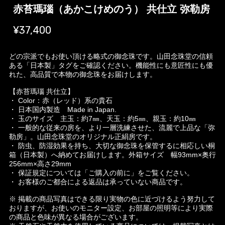
赤苔瑪瑙（あかこけめのう） 共仕立 弥勒房
¥37,400
どの宗派でもお使い頂ける略式の御念珠です。山田念珠堂の信頼
ある「日本製」タグをご確認ください。機能性にも意匠性にも優
れた、高品質で本物の御念珠をお届けします。
【赤苔瑪瑙 共仕立】
・ Color：赤（レッド）系の貴石
・ 日本国内製造 Made in Japan.
・ 玉のサイズ 主玉：約7㎜、天玉：約5㎜、親玉：約10㎜
・ 一般的な従来の房を、より一層洗練させた、流麗で上品な「弥
勒房」。山田念珠堂のオリジナル正絹房です。
・ 防虫、防湿効果を持ち、大切な御念珠を保管するに相応しい桐
箱（日本製）へ納めてお届けします。外箱サイズ 幅93mm×奥行
256mm×高さ29mm
・ 保証規定については「ご購入の前に」をご覧ください。
・ お客様のご都合による返品は承っていない商品です。
※ 掲載の商品写真はできる限り実物の色に近づけるよう努力して
おりますが、お使いのモニター設定、お部屋の照明等により実際
の商品と色味が異なる場合がございます。