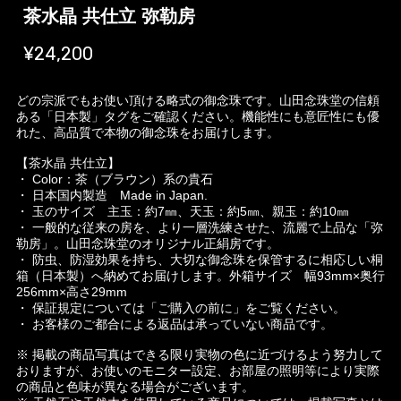
茶水晶 共仕立 弥勒房
¥24,200
どの宗派でもお使い頂ける略式の御念珠です。山田念珠堂の信頼
ある「日本製」タグをご確認ください。機能性にも意匠性にも優
れた、高品質で本物の御念珠をお届けします。
【茶水晶 共仕立】
・ Color：茶（ブラウン）系の貴石
・ 日本国内製造 Made in Japan.
・ 玉のサイズ 主玉：約7㎜、天玉：約5㎜、親玉：約10㎜
・ 一般的な従来の房を、より一層洗練させた、流麗で上品な「弥
勒房」。山田念珠堂のオリジナル正絹房です。
・ 防虫、防湿効果を持ち、大切な御念珠を保管するに相応しい桐
箱（日本製）へ納めてお届けします。外箱サイズ 幅93mm×奥行
256mm×高さ29mm
・ 保証規定については「ご購入の前に」をご覧ください。
・ お客様のご都合による返品は承っていない商品です。
※ 掲載の商品写真はできる限り実物の色に近づけるよう努力して
おりますが、お使いのモニター設定、お部屋の照明等により実際
の商品と色味が異なる場合がございます。