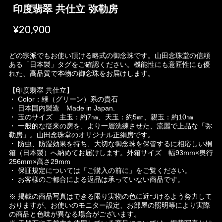
印度翡翠 共仕立 弥勒房
¥20,900
どの宗派でもお使い頂ける略式の御念珠です。山田念珠堂の信頼
ある「日本製」タグをご確認ください。機能性にも意匠性にも優
れた、高品質で本物の御念珠をお届けします。
【印度翡翠 共仕立】
・ Color：緑（グリーン）系の貴石
・ 日本国内製造 Made in Japan.
・ 玉のサイズ 主玉：約7㎜、天玉：約5㎜、親玉：約10㎜
・ 一般的な従来の房を、より一層洗練させた、流麗で上品な「弥
勒房」。山田念珠堂のオリジナル正絹房です。
・ 防虫、防湿効果を持ち、大切な御念珠を保管するに相応しい桐
箱（日本製）へ納めてお届けします。外箱サイズ 幅93mm×奥行
256mm×高さ29mm
・ 保証規定については「ご購入の前に」をご覧ください。
・ お客様のご都合による返品は承っていない商品です。
※ 掲載の商品写真はできる限り実物の色に近づけるよう努力して
おりますが、お使いのモニター設定、お部屋の照明等により実際
の商品と色味が異なる場合がございます。