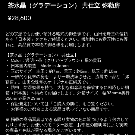
茶水晶（グラデーション） 共仕立 弥勒房
¥28,600
どの宗派でもお使い頂ける略式の御念珠です。山田念珠堂の信頼
ある「日本製」タグをご確認ください。機能性にも意匠性にも優
れた、高品質で本物の御念珠をお届けします。
【茶水晶（グラデーション） 共仕立】
・ Color：透明〜茶（クリア〜ブラウン）系の貴石
・ 日本国内製造 Made in Japan.
・ 玉のサイズ 主玉：約7㎜、天玉：約5㎜、親玉：約10㎜
・ 一般的な従来の房を、より一層洗練させた、流麗で上品な「弥
勒房」。山田念珠堂のオリジナル正絹房です。
・ 防虫、防湿効果を持ち、大切な御念珠を保管するに相応しい桐
箱（日本製）へ納めてお届けします。外箱サイズ 幅93mm×奥行
256mm×高さ29mm
・ 保証規定については「ご購入の前に」をご覧ください。
・ お客様のご都合による返品は承っていない商品です。
※ 掲載の商品写真はできる限り実物の色に近づけるよう努力して
おりますが、お使いのモニター設定、お部屋の照明等により実際
の商品と色味が異なる場合がございます。