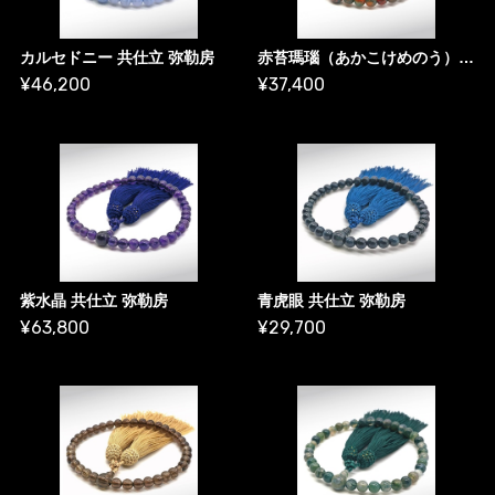
カルセドニー 共仕立 弥勒房
赤苔瑪瑙（あかこけめのう） 共仕立 弥勒房
¥46,200
¥37,400
紫水晶 共仕立 弥勒房
青虎眼 共仕立 弥勒房
¥63,800
¥29,700