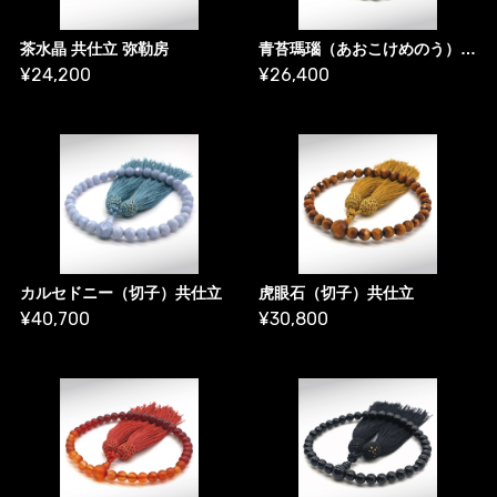
茶水晶 共仕立 弥勒房
青苔瑪瑙（あおこけめのう） 共仕立 弥勒房
¥24,200
¥26,400
カルセドニー（切子）共仕立
虎眼石（切子）共仕立
¥40,700
¥30,800