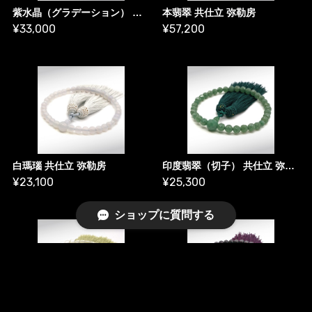
紫水晶（グラデーション） 共仕立 弥勒房
本翡翠 共仕立 弥勒房
¥33,000
¥57,200
白瑪瑙 共仕立 弥勒房
印度翡翠（切子） 共仕立 弥勒房
¥23,100
¥25,300
ショップに質問する