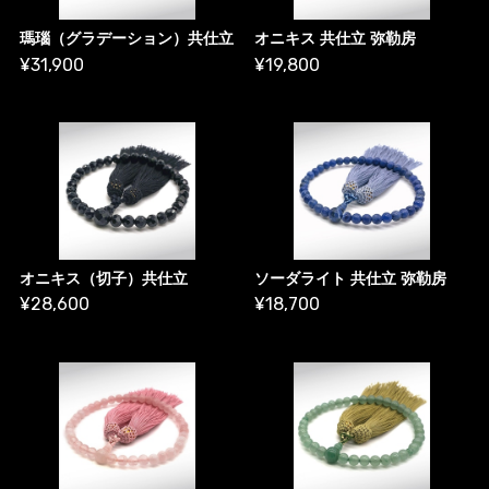
瑪瑙（グラデーション）共仕立
オニキス 共仕立 弥勒房
¥31,900
¥19,800
オニキス（切子）共仕立
ソーダライト 共仕立 弥勒房
¥28,600
¥18,700