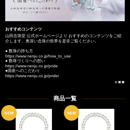
おすすめコンテンツ
今
第1
山田念珠堂 公式ホームページより おすすめのコンテンツをご紹
山
事
介します。奥深い念珠の世界を是非ご覧ください。
始
ま
信
● 数珠の持ち方
様
だ
https://www.nenju.co.jp/how_to_use
て
ジ
● 数珠づくりへの想い
移
https://www.nenju.co.jp/pride
●
●国産へのこだわり
ht
https://www.nenju.co.jp/pride/
商品一覧